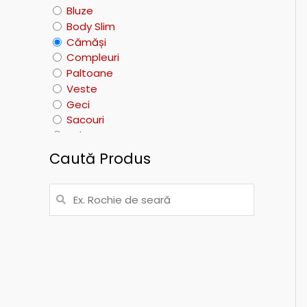
Bluze
Body Slim
Cămăși
Compleuri
Paltoane
Veste
Geci
Sacouri
Salopete
Pulovere
Caută Produs