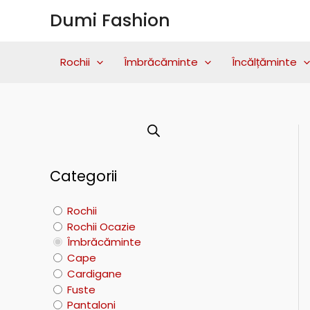
Skip
Dumi Fashion
to
content
Rochii
Îmbrăcăminte
Încălțăminte
Categorii
Rochii
Rochii Ocazie
Îmbrăcăminte
Cape
Cardigane
Fuste
Pantaloni