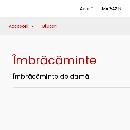
Sortat
după
Acasă
MAGAZIN
cele
mai
recente
Accesorii
Bijuterii
Îmbrăcăminte
Îmbrăcăminte de damă