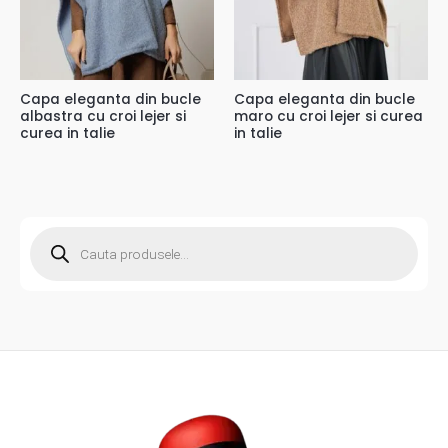
Capa eleganta din bucle
Capa eleganta din bucle
albastra cu croi lejer si
maro cu croi lejer si curea
curea in talie
in talie
P
r
o
d
u
c
t
s
s
e
a
r
c
h