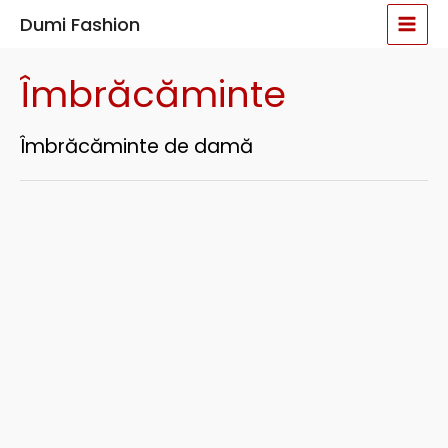
Sortat
Skip
MAI
după
Dumi Fashion
cele
to
mai
MEN
recente
content
Îmbrăcăminte
Îmbrăcăminte de damă