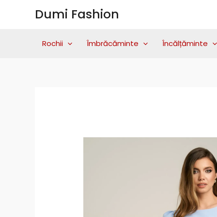
Skip
Dumi Fashion
to
content
Rochii
Îmbrăcăminte
Încălțăminte