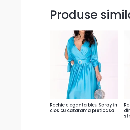
Produse simil
Rochie eleganta bleu Saray in
Ro
clos cu catarama pretioasa
di
st