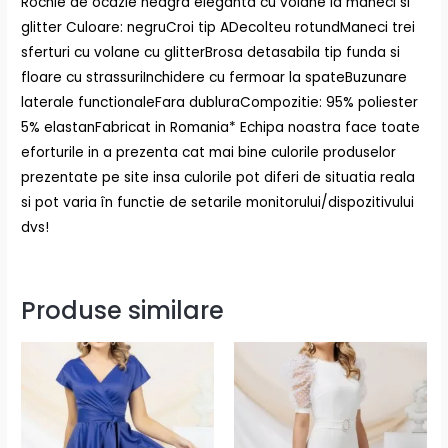
Rochie de ocazie neagra eleganta cu volane la maneci si
glitter Culoare: negruCroi tip ADecolteu rotundManeci trei
sferturi cu volane cu glitterBrosa detasabila tip funda si
floare cu strassuriInchidere cu fermoar la spateBuzunare
laterale functionaleFara dubluraCompozitie: 95% poliester
5% elastanFabricat in Romania* Echipa noastra face toate
eforturile in a prezenta cat mai bine culorile produselor
prezentate pe site insa culorile pot diferi de situatia reala
si pot varia în functie de setarile monitorului/dispozitivului
dvs!
Produse similare