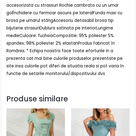
accesorizata cu strassuri Rochie cambrata cu un umar
golÎnchidere cu fermoar ascuns pe lateralFunda maxi cu
brosa pe umarul stângAccesoriu detasabil brosa tip
bijuterie strasuriDublura satinata pe interiorLungime
medieCuloare: fuchsiaCompozitie: 95% poliester 5%
spandex; 98% poliester 2% elastanProdus fabricat în
România. * Echipa noastra face toate eforturile in a
prezenta cat mai bine culorile produselor prezentate pe
site insa culorile pot diferi de situatia reala si pot varia în
functie de setarile monitorului/dispozitivului dvs
Produse similare