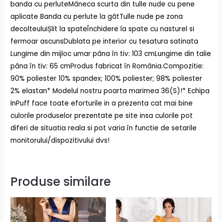
banda cu perluteMâneca scurta din tulle nude cu pene
aplicate Banda cu perlute la gâtTulle nude pe zona
decolteuluiȘlit la spateÎnchidere la spate cu nasturel si
fermoar ascunsDublata pe interior cu tesatura satinata
Lungime din mijloc umar pâna în tiv: 103 cmLungime din talie
pâna în tiv: 65 cmProdus fabricat în România.Compozitie:
90% poliester 10% spandex; 100% poliester; 98% poliester
2% elastan* Modelul nostru poarta marimea 36(S)!* Echipa
InPuff face toate eforturile in a prezenta cat mai bine
culorile produselor prezentate pe site insa culorile pot
diferi de situatia reala si pot varia în functie de setarile
monitorului/dispozitivului dvs!
Produse similare