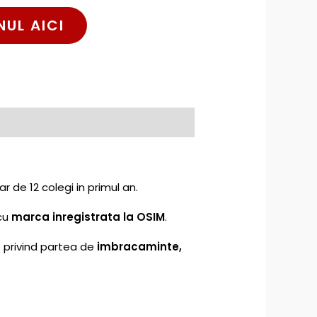
NUL AICI
r de 12 colegi in primul an.
 cu
marca inregistrata la OSIM
.
e privind partea de
imbracaminte,