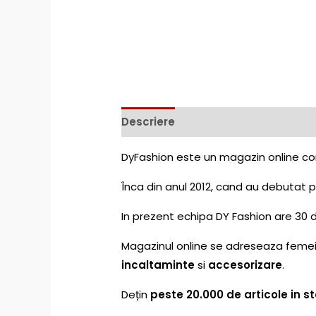
Descriere
DyFashion este un magazin online com
Înca din anul 2012, cand au debutat pe
In prezent echipa DY Fashion are 30 
Magazinul online se adreseaza femeilo
incaltaminte
si
accesorizare
.
Dețin
peste 20.000 de articole in s