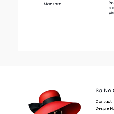
Ro
Manzara
ro
pi
Să Ne
Contact
Despre No