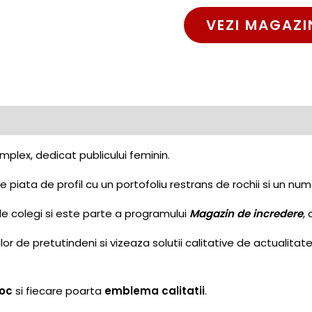
VEZI MAGAZI
plex, dedicat publicului feminin.
 piata de profil cu un portofoliu restrans de rochii si un numa
de colegi si este parte a programului
Magazin de incredere
,
r de pretutindeni si vizeaza solutii calitative de actualitat
toc
si fiecare poarta
emblema calitatii
.