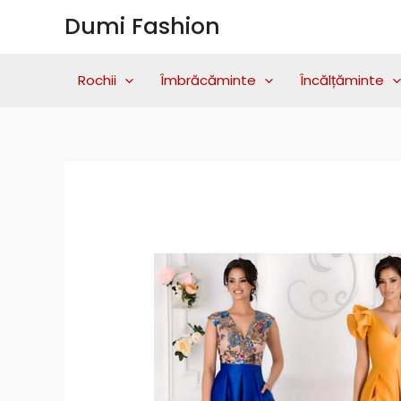
Skip
Dumi Fashion
to
content
Rochii
Îmbrăcăminte
Încălțăminte