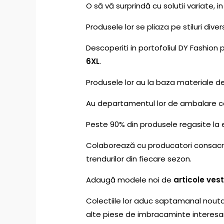
O să vă surprindă cu solutii variate, in
Produsele lor se pliaza pe stiluri dive
Descoperiti in portofoliul DY Fashion 
6XL
.
Produsele lor au la baza materiale d
Au departamentul lor de ambalare car
Peste 90% din produsele regasite la 
Colaborează cu producatori consacrat
trendurilor din fiecare sezon.
Adaugă modele noi de
articole ve
Colectiile lor aduc saptamanal nouta
alte piese de imbracaminte interesan