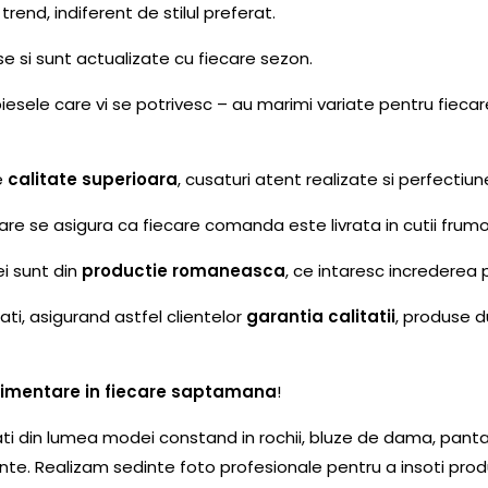
 trend, indiferent de stilul preferat.
rse si sunt actualizate cu fiecare sezon.
piesele care vi se potrivesc – au marimi variate pentru fiecar
e
calitate superioara
, cusaturi atent realizate si perfectiun
e se asigura ca fiecare comanda este livrata in cutii frumo
ei sunt din
productie romaneasca
, ce intaresc increderea p
i, asigurand astfel clientelor
garantia calitatii
, produse d
stimentare in fiecare saptamana
!
ti din lumea modei constand in rochii, bluze de dama, pantal
te. Realizam sedinte foto profesionale pentru a insoti produ