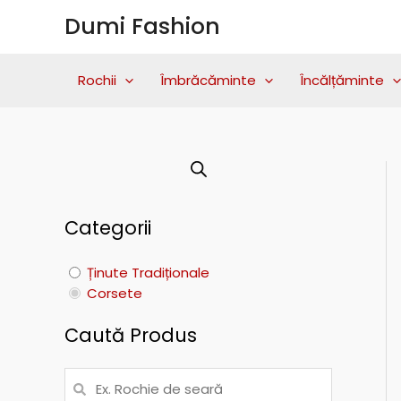
Skip
Dumi Fashion
to
content
Rochii
Îmbrăcăminte
Încălțăminte
Categorii
Ținute Tradiționale
Corsete
Caută Produs