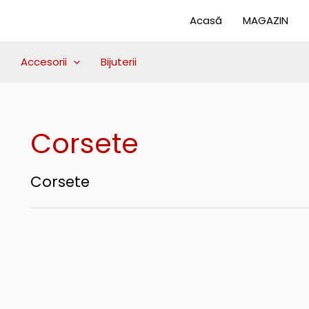
Sortat
după
Acasă
MAGAZIN
cele
mai
recente
Accesorii
Bijuterii
Corsete
Corsete