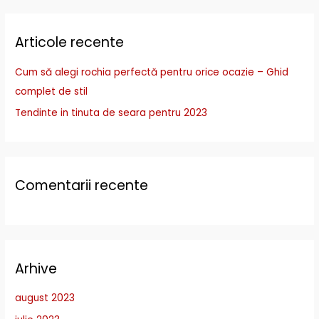
a
r
Articole recente
c
h
Cum să alegi rochia perfectă pentru orice ocazie – Ghid
f
complet de stil
o
Tendinte in tinuta de seara pentru 2023
r
:
Comentarii recente
Arhive
august 2023