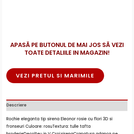
APASĂ PE BUTONUL DE MAI JOS SĂ VEZI
TOATE DETALIILE IN MAGAZIN!
VEZI PRETUL SI MARIMILE
Descriere
Rochie eleganta tip sirena Eleonor rosie cu flori 3D si
fronseuri Culoare: rosuTextura: tulle tafta
broderieDecolteu in V Croi:sirenaCrapatura adanca pe