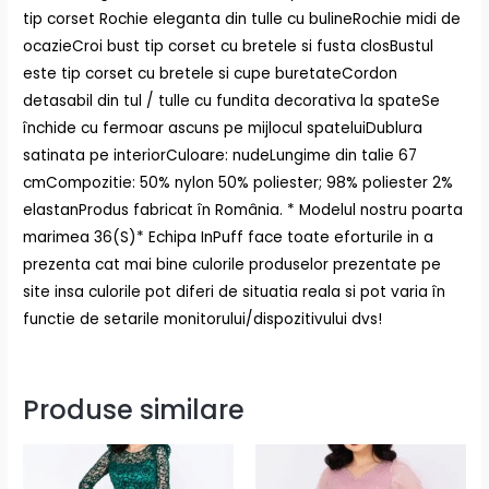
tip corset Rochie eleganta din tulle cu bulineRochie midi de
ocazieCroi bust tip corset cu bretele si fusta closBustul
este tip corset cu bretele si cupe buretateCordon
detasabil din tul / tulle cu fundita decorativa la spateSe
închide cu fermoar ascuns pe mijlocul spateluiDublura
satinata pe interiorCuloare: nudeLungime din talie 67
cmCompozitie: 50% nylon 50% poliester; 98% poliester 2%
elastanProdus fabricat în România. * Modelul nostru poarta
marimea 36(S)* Echipa InPuff face toate eforturile in a
prezenta cat mai bine culorile produselor prezentate pe
site insa culorile pot diferi de situatia reala si pot varia în
functie de setarile monitorului/dispozitivului dvs!
Produse similare