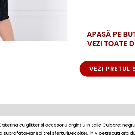
APASĂ PE BU
VEZI TOATE D
VEZI PRETUL 
terina cu glitter si accesoriu argintiu in talie Culoare: neg
a suprafataManeci trei sferturiDecolteu in V petrecutFara du