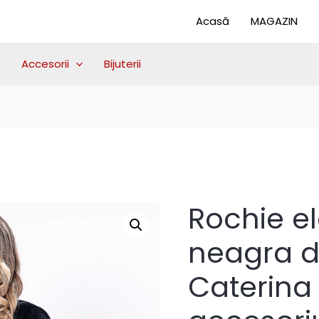
Acasă
MAGAZIN
Accesorii
Bijuterii
Rochie e
neagra d
Caterina c