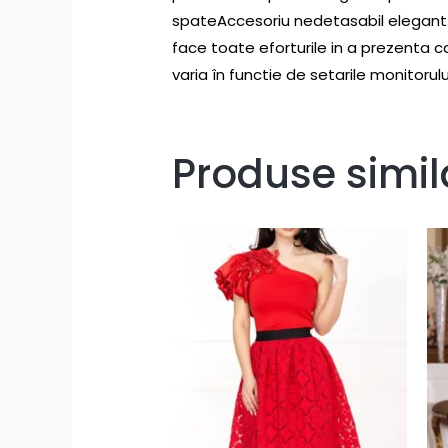
spateAccesoriu nedetasabil elegant c
face toate eforturile in a prezenta ca
varia în functie de setarile monitorulu
Produse simil