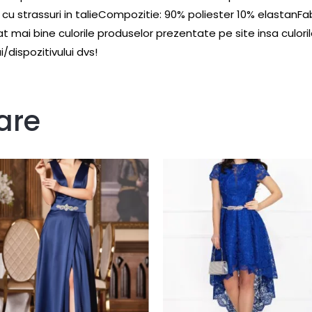
u strassuri in talieCompozitie: 90% poliester 10% elastanFa
t mai bine culorile produselor prezentate pe site insa culorile
i/dispozitivului dvs!
are