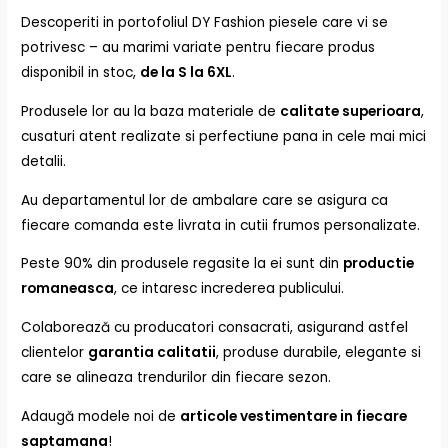
Descoperiti in portofoliul DY Fashion piesele care vi se
potrivesc – au marimi variate pentru fiecare produs
disponibil in stoc,
de la S la 6XL
.
Produsele lor au la baza materiale de
calitate superioara
,
cusaturi atent realizate si perfectiune pana in cele mai mici
detalii.
Au departamentul lor de ambalare care se asigura ca
fiecare comanda este livrata in cutii frumos personalizate.
Peste 90% din produsele regasite la ei sunt din
productie
romaneasca
, ce intaresc increderea publicului.
Colaborează cu producatori consacrati, asigurand astfel
clientelor
garantia calitatii
, produse durabile, elegante si
care se alineaza trendurilor din fiecare sezon.
Adaugă modele noi de
articole vestimentare in fiecare
saptamana
!