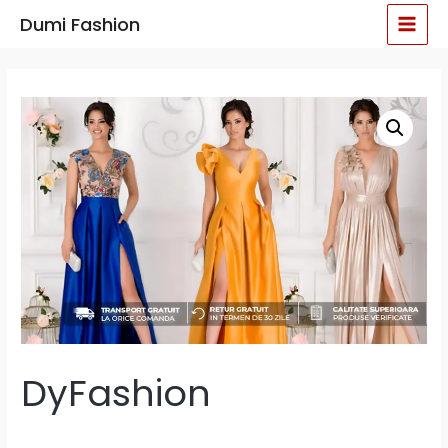
Skip
MAI
Dumi Fashion
to
MEN
content
DyFashion