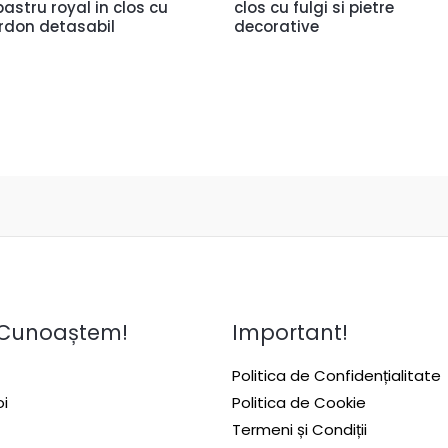
bastru royal in clos cu
clos cu fulgi si pietre
rdon detasabil
decorative
 Cunoaștem!
Important!
Politica de Confidențialitate
i
Politica de Cookie
Termeni și Condiții