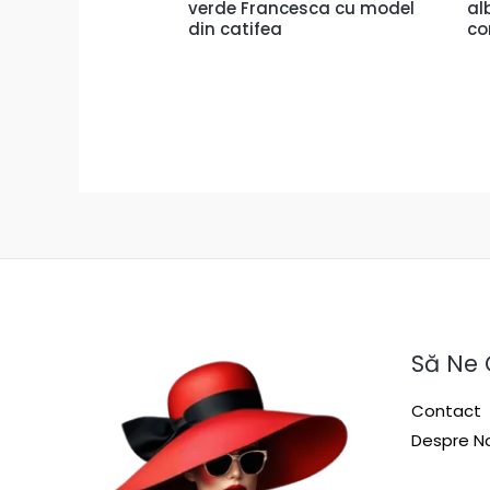
verde Francesca cu model
al
din catifea
co
Să Ne
Contact
Despre No