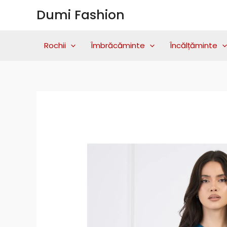
Skip
Dumi Fashion
to
content
Rochii
Îmbrăcăminte
Încălțăminte