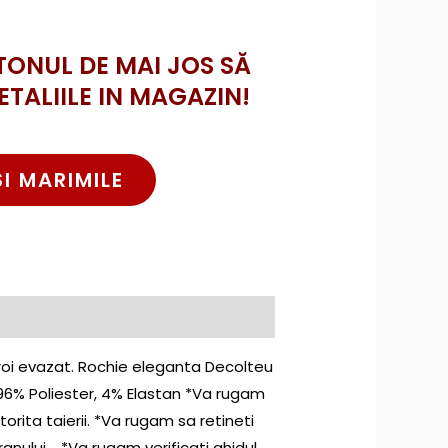
TONUL DE MAI JOS SĂ
ETALIILE IN MAGAZIN!
SI MARIMILE
croi evazat. Rochie eleganta Decolteu
 96% Poliester, 4% Elastan *Va rugam
torita taierii. *Va rugam sa retineti
ranului. *Va rugam verificati ghidul