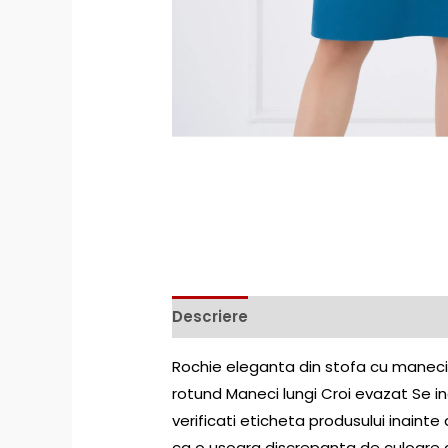
Descriere
Rochie eleganta din stofa cu maneci 
rotund Maneci lungi Croi evazat Se i
verificati eticheta produsului inainte 
ca o usoara discrepanta de culoare ar 