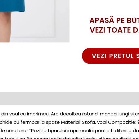
APASĂ PE BU
VEZI TOATE D
VEZI PRETUL 
din voal cu imprimeu. Are decolteu rotund, maneci lungi si 
nchide cu fermoar la spate Material: Stofa, voal Compozitie:
de curatare! *Pozitia tiparului imprimeului poate fi diferita da
trebui sa fie acceptabila datorita luminii si luminozitatii ec