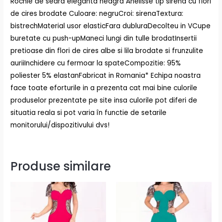
Rochie de seara eleganta neagra Anelisse tip sirena cu flori
de cires brodate Culoare: negruCroi: sirenaTextura:
bistrechMaterial usor elasticFara dubluraDecolteu in VCupe
buretate cu push-upManeci lungi din tulle brodatInsertii
pretioase din flori de cires albe si lila brodate si frunzulite
auriiInchidere cu fermoar la spateCompozitie: 95%
poliester 5% elastanFabricat in Romania* Echipa noastra
face toate eforturile in a prezenta cat mai bine culorile
produselor prezentate pe site insa culorile pot diferi de
situatia reala si pot varia în functie de setarile
monitorului/dispozitivului dvs!
Produse similare