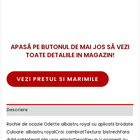
APASĂ PE BUTONUL DE MAI JOS SĂ VEZI
TOATE DETALIILE IN MAGAZIN!
VEZI PRETUL SI MARIMILE
Descriere
Rochie de ocazie Odette albastru royal cu aplicatii brodate
Culoare: albastru royalCroi: cambratTextura: bistrechFara
dubluraMaterial plin usor elasticDecolteu in V acoperit cu