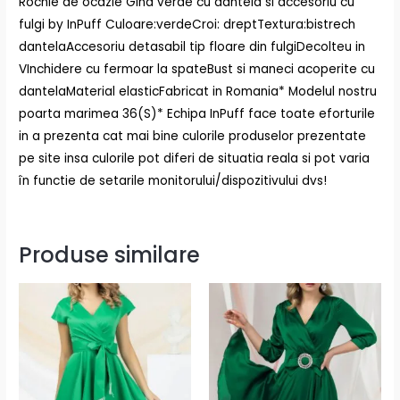
Rochie de ocazie Gina verde cu dantela si accesoriu cu
fulgi by InPuff Culoare:verdeCroi: dreptTextura:bistrech
dantelaAccesoriu detasabil tip floare din fulgiDecolteu in
VInchidere cu fermoar la spateBust si maneci acoperite cu
dantelaMaterial elasticFabricat in Romania* Modelul nostru
poarta marimea 36(S)* Echipa InPuff face toate eforturile
in a prezenta cat mai bine culorile produselor prezentate
pe site insa culorile pot diferi de situatia reala si pot varia
în functie de setarile monitorului/dispozitivului dvs!
Produse similare