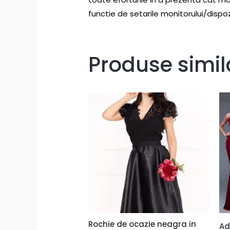
functie de setarile monitorului/dispozi
Produse simil
Rochie de ocazie neagra in
Ad