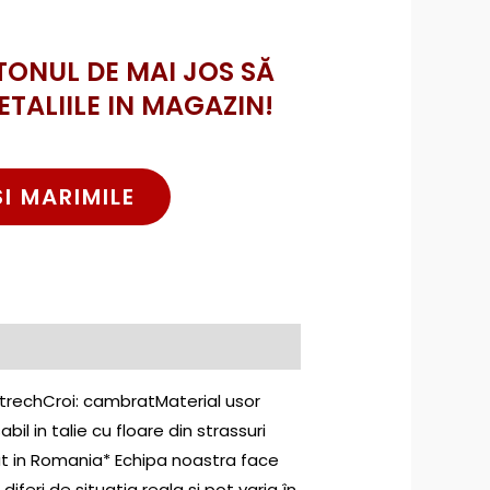
TONUL DE MAI JOS SĂ
ETALIILE IN MAGAZIN!
SI MARIMILE
strechCroi: cambratMaterial usor
 in talie cu floare din strassuri
at in Romania* Echipa noastra face
iferi de situatia reala si pot varia în