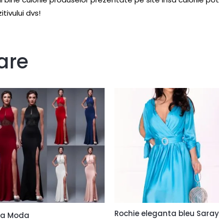
tivului dvs!
are
Rochie eleganta bleu Saray
a Moda