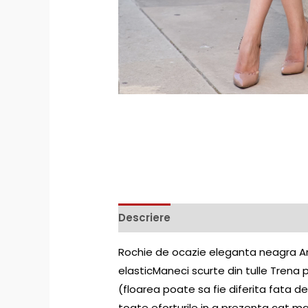
Descriere
Rochie de ocazie eleganta neagra Ang
elasticManeci scurte din tulle Trena 
(floarea poate sa fie diferita fata 
toate eforturile in a prezenta cat mai 