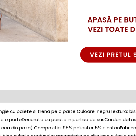
APASĂ PE BU
VEZI TOATE D
VEZI PRETUL 
ie cu paiete si trena pe o parte Culoare: negruTextura: bi
pe o parteDecorata cu paiete in partea de susCordon detasabil
de cea din poza) Compozitie: 95% poliester 5% elastanFabric
bine culorile produselor prezentate pe site insa culorile pot d