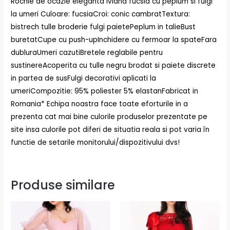
Rochie de ocazie eleganta Iviana fucsia cu peplum si fulgi
la umeri Culoare: fucsiaCroi: conic cambratTextura:
bistrech tulle broderie fulgi paietePeplum in talieBust
buretatCupe cu push-upInchidere cu fermoar la spateFara
dubluraUmeri cazutiBretele reglabile pentru
sustinereAcoperita cu tulle negru brodat si paiete discrete
in partea de susFulgi decorativi aplicati la
umeriCompozitie: 95% poliester 5% elastanFabricat in
Romania* Echipa noastra face toate eforturile in a
prezenta cat mai bine culorile produselor prezentate pe
site insa culorile pot diferi de situatia reala si pot varia în
functie de setarile monitorului/dispozitivului dvs!
Produse similare