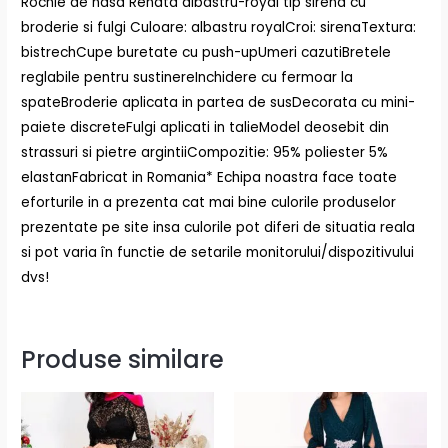
Rochie de nasa Renata albastru-royal tip sirena cu
broderie si fulgi Culoare: albastru royalCroi: sirenaTextura:
bistrechCupe buretate cu push-upUmeri cazutiBretele
reglabile pentru sustinereInchidere cu fermoar la
spateBroderie aplicata in partea de susDecorata cu mini-
paiete discreteFulgi aplicati in talieModel deosebit din
strassuri si pietre argintiiCompozitie: 95% poliester 5%
elastanFabricat in Romania* Echipa noastra face toate
eforturile in a prezenta cat mai bine culorile produselor
prezentate pe site insa culorile pot diferi de situatia reala
si pot varia în functie de setarile monitorului/dispozitivului
dvs!
Produse similare