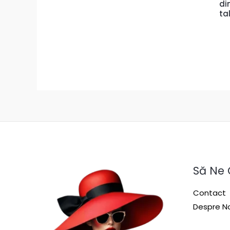
di
ta
Să Ne
Contact
Despre No