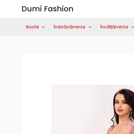
Skip
Dumi Fashion
to
content
Rochii
Îmbrăcăminte
Încălțăminte