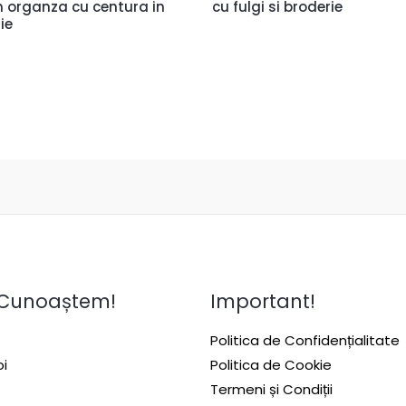
n organza cu centura in
cu fulgi si broderie
lie
 Cunoaștem!
Important!
Politica de Confidențialitate
i
Politica de Cookie
Termeni și Condiții