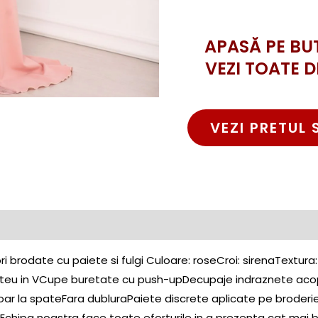
APASĂ PE BU
VEZI TOATE D
VEZI PRETUL 
ori brodate cu paiete si fulgi Culoare: roseCroi: sirenaTextura
teu in VCupe buretate cu push-upDecupaje indraznete acoper
oar la spateFara dubluraPaiete discrete aplicate pe broder
Echipa noastra face toate eforturile in a prezenta cat mai b