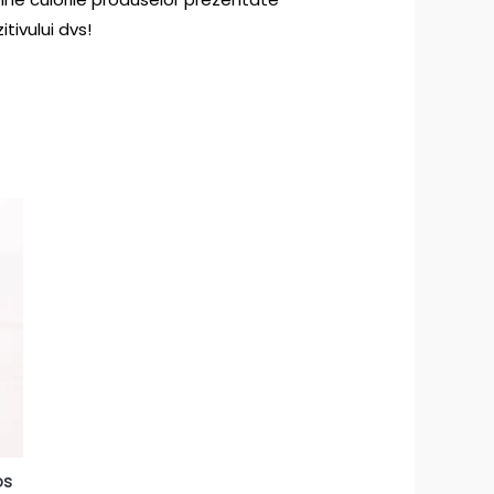
itivului dvs!
os