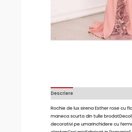
Descriere
Rochie de lux sirena Esther rose cu fl
maneca scurta din tulle brodatDecol
decorativi pe umarInchidere cu ferm
elastanCroi micFabricat in Romania* 