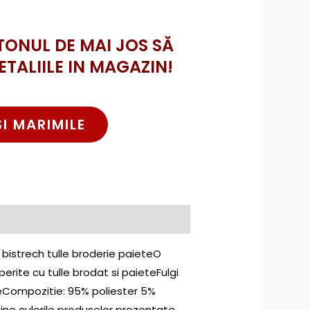
TONUL DE MAI JOS SĂ
ETALIILE IN MAGAZIN!
SI MARIMILE
: bistrech tulle broderie paieteO
ite cu tulle brodat si paieteFulgi
ieCompozitie: 95% poliester 5%
ine culorile produselor prezentate