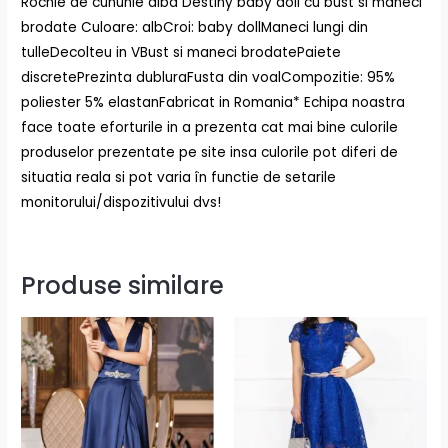
Rochie de cununie alba Destiny baby doll cu bust si maneci
brodate Culoare: albCroi: baby dollManeci lungi din
tulleDecolteu in VBust si maneci brodatePaiete
discretePrezinta dubluraFusta din voalCompozitie: 95%
poliester 5% elastanFabricat in Romania* Echipa noastra
face toate eforturile in a prezenta cat mai bine culorile
produselor prezentate pe site insa culorile pot diferi de
situatia reala si pot varia în functie de setarile
monitorului/dispozitivului dvs!
Produse similare