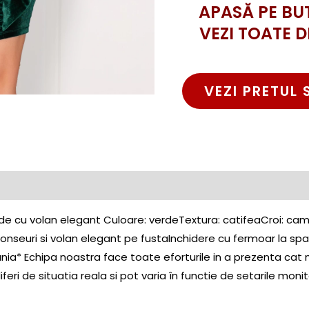
APASĂ PE BU
VEZI TOATE D
VEZI PRETUL 
e cu volan elegant Culoare: verdeTextura: catifeaCroi: cam
ronseuri si volan elegant pe fustaInchidere cu fermoar la s
ia* Echipa noastra face toate eforturile in a prezenta cat m
feri de situatia reala si pot varia în functie de setarile monito