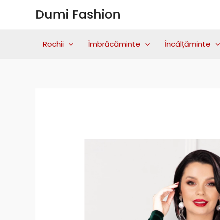
Skip
Dumi Fashion
to
content
Rochii
Îmbrăcăminte
Încălțăminte