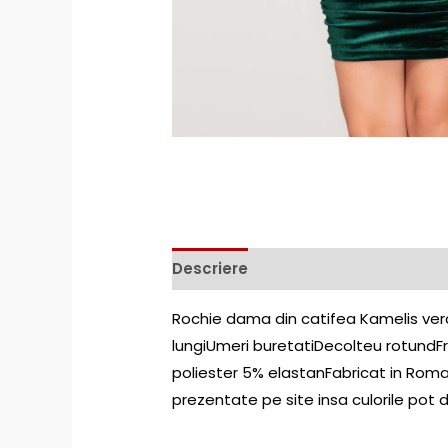
Descriere
Rochie dama din catifea Kamelis verd
lungiUmeri buretatiDecolteu rotundF
poliester 5% elastanFabricat in Roman
prezentate pe site insa culorile pot di