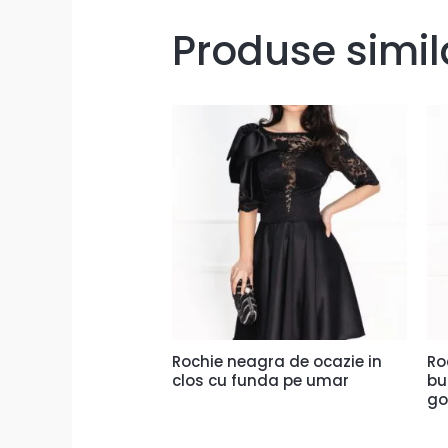
Produse simil
Rochie neagra de ocazie in
Ro
clos cu funda pe umar
bu
go