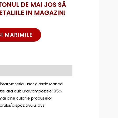
TONUL DE MAI JOS SĂ
ETALIILE IN MAGAZIN!
SI MARIMILE
bratMaterial usor elastic Maneci
pateFara dubluraCompozitie: 95%
ai bine culorile produselor
rului/dispozitivului dvs!