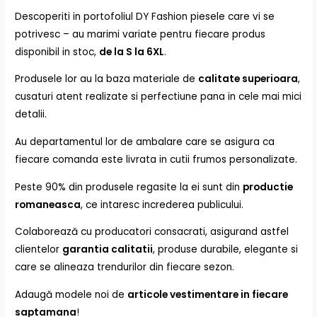
Descoperiti in portofoliul DY Fashion piesele care vi se
potrivesc – au marimi variate pentru fiecare produs
disponibil in stoc,
de la S la 6XL
.
Produsele lor au la baza materiale de
calitate superioara
,
cusaturi atent realizate si perfectiune pana in cele mai mici
detalii.
Au departamentul lor de ambalare care se asigura ca
fiecare comanda este livrata in cutii frumos personalizate.
Peste 90% din produsele regasite la ei sunt din
productie
romaneasca
, ce intaresc increderea publicului.
Colaborează cu producatori consacrati, asigurand astfel
clientelor
garantia calitatii
, produse durabile, elegante si
care se alineaza trendurilor din fiecare sezon.
Adaugă modele noi de
articole vestimentare in fiecare
saptamana
!