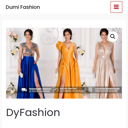
Skip
MAI
Dumi Fashion
to
MEN
content
DyFashion