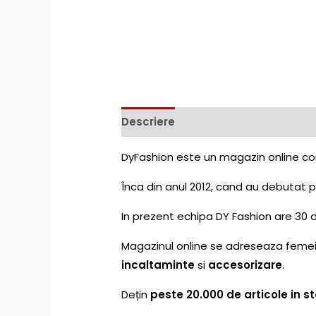
Descriere
DyFashion este un magazin online com
Înca din anul 2012, cand au debutat pe
In prezent echipa DY Fashion are 30 
Magazinul online se adreseaza femeilo
incaltaminte
si
accesorizare
.
Dețin
peste 20.000 de articole in s