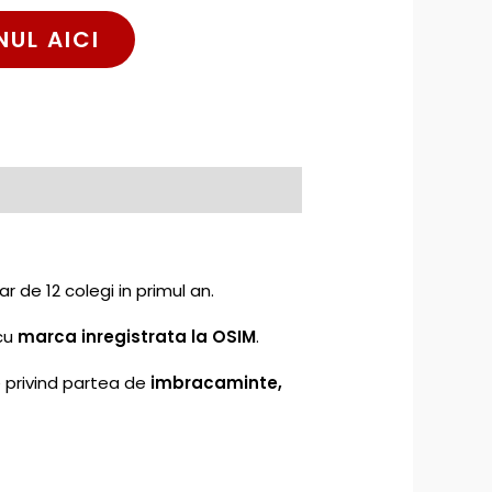
NUL AICI
r de 12 colegi in primul an.
 cu
marca inregistrata la OSIM
.
e privind partea de
imbracaminte,