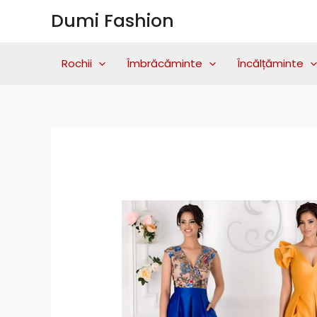
Skip
Dumi Fashion
to
content
Rochii
Îmbrăcăminte
Încălțăminte