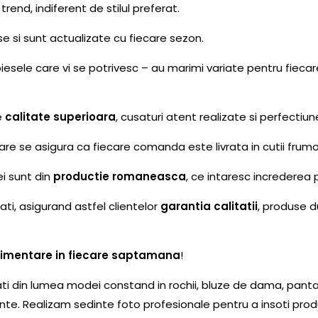
 trend, indiferent de stilul preferat.
rse si sunt actualizate cu fiecare sezon.
piesele care vi se potrivesc – au marimi variate pentru fiecar
e
calitate superioara
, cusaturi atent realizate si perfectiun
e se asigura ca fiecare comanda este livrata in cutii frumo
ei sunt din
productie romaneasca
, ce intaresc increderea p
i, asigurand astfel clientelor
garantia calitatii
, produse d
stimentare in fiecare saptamana
!
ti din lumea modei constand in rochii, bluze de dama, pantal
te. Realizam sedinte foto profesionale pentru a insoti produ