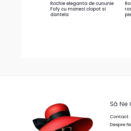
Rochie eleganta de cununie
Ro
Fofy cu maneci clopot si
ro
dantela
pi
Să Ne
Contact
Despre No