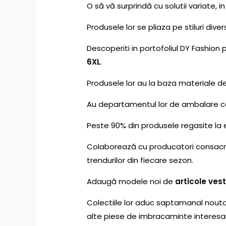
O să vă surprindă cu solutii variate, in
Produsele lor se pliaza pe stiluri dive
Descoperiti in portofoliul DY Fashion 
6XL
.
Produsele lor au la baza materiale d
Au departamentul lor de ambalare car
Peste 90% din produsele regasite la 
Colaborează cu producatori consacrat
trendurilor din fiecare sezon.
Adaugă modele noi de
articole ve
Colectiile lor aduc saptamanal nouta
alte piese de imbracaminte interesan