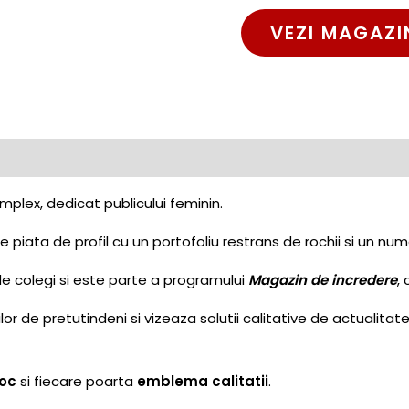
VEZI MAGAZI
plex, dedicat publicului feminin.
 piata de profil cu un portofoliu restrans de rochii si un numa
de colegi si este parte a programului
Magazin de incredere
,
r de pretutindeni si vizeaza solutii calitative de actualitat
toc
si fiecare poarta
emblema calitatii
.