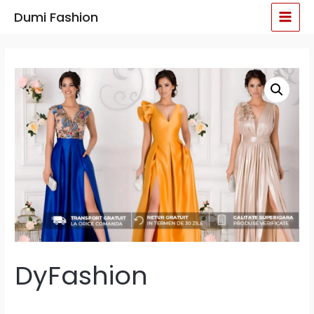
Skip
MAI
Dumi Fashion
to
MEN
content
DyFashion