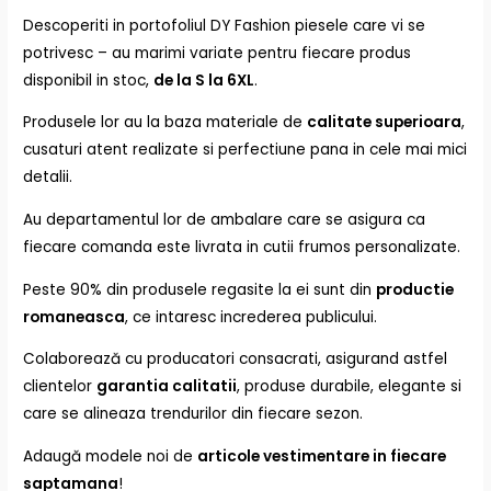
Descoperiti in portofoliul DY Fashion piesele care vi se
potrivesc – au marimi variate pentru fiecare produs
disponibil in stoc,
de la S la 6XL
.
Produsele lor au la baza materiale de
calitate superioara
,
cusaturi atent realizate si perfectiune pana in cele mai mici
detalii.
Au departamentul lor de ambalare care se asigura ca
fiecare comanda este livrata in cutii frumos personalizate.
Peste 90% din produsele regasite la ei sunt din
productie
romaneasca
, ce intaresc increderea publicului.
Colaborează cu producatori consacrati, asigurand astfel
clientelor
garantia calitatii
, produse durabile, elegante si
care se alineaza trendurilor din fiecare sezon.
Adaugă modele noi de
articole vestimentare in fiecare
saptamana
!