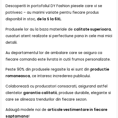
Descoperiti in portofoliul DY Fashion piesele care vi se
potrivesc – au marimi variate pentru fiecare produs
disponibil in stoc,
de la S la 6XL
.
Produsele lor au la baza materiale de
calitate superioara
,
cusaturi atent realizate si perfectiune pana in cele mai mici
detalii.
Au departamentul lor de ambalare care se asigura ca
fiecare comanda este livrata in cutii frumos personalizate.
Peste 90% din produsele regasite la ei sunt din
productie
romaneasca
, ce intaresc increderea publicului.
Colaborează cu producatori consacrati, asigurand astfel
clientelor
garantia calitatii
, produse durabile, elegante si
care se alineaza trendurilor din fiecare sezon.
Adaugă modele noi de
articole vestimentare in fiecare
saptamana
!