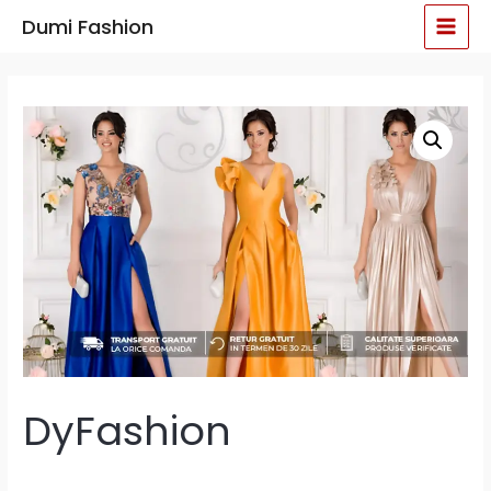
Skip
MAI
Dumi Fashion
to
MEN
content
DyFashion