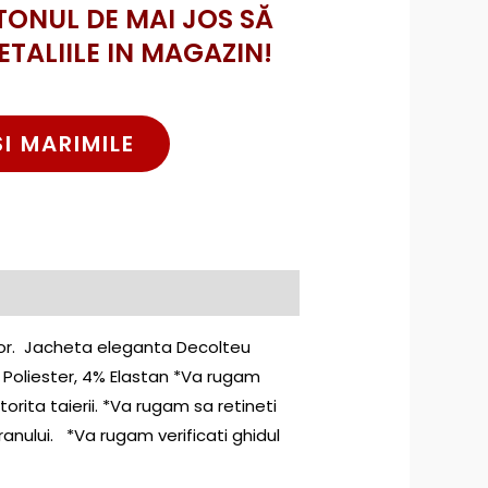
TONUL DE MAI JOS SĂ
ETALIILE IN MAGAZIN!
SI MARIMILE
maor. Jacheta eleganta Decolteu
 Poliester, 4% Elastan *Va rugam
torita taierii. *Va rugam sa retineti
ranului. *Va rugam verificati ghidul