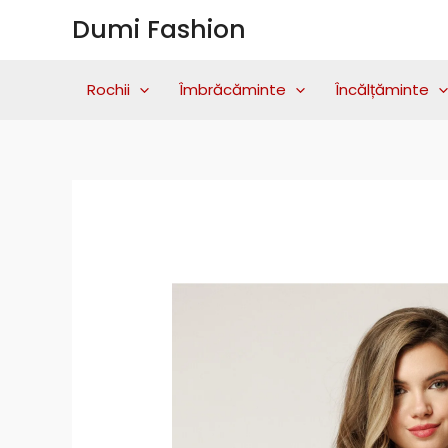
Skip
Dumi Fashion
to
content
Rochii
Îmbrăcăminte
Încălțăminte