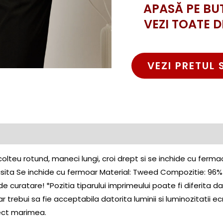
APASĂ PE BU
VEZI TOATE D
VEZI PRETUL 
lteu rotund, maneci lungi, croi drept si se inchide cu fer
sita Se inchide cu fermoar Material: Tweed Compozitie: 96%
de curatare! *Pozitia tiparului imprimeului poate fi diferita da
trebui sa fie acceptabila datorita luminii si luminozitatii ec
rect marimea.