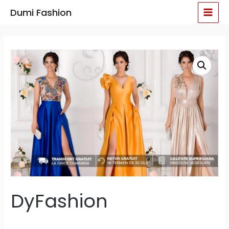
Skip
MAI
Dumi Fashion
to
MEN
content
DyFashion