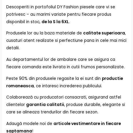
Descoperiti in portofoliul DY Fashion piesele care vi se
potrivesc – au marimi variate pentru fiecare produs
disponibil in stoc,
de la S la 6XL
.
Produsele lor au la baza materiale de
calitate superioara
,
cusaturi atent realizate si perfectiune pana in cele mai mici
detalii.
Au departamentul lor de ambalare care se asigura ca
fiecare comanda este livrata in cutii frumos personalizate.
Peste 90% din produsele regasite la ei sunt din
productie
romaneasca
, ce intaresc increderea publicului.
Colaborează cu producatori consacrati, asigurand astfel
clientelor
garantia calitatii
, produse durabile, elegante si
care se alineaza trendurilor din fiecare sezon.
Adaugă modele noi de
articole vestimentare in fiecare
saptamana
!