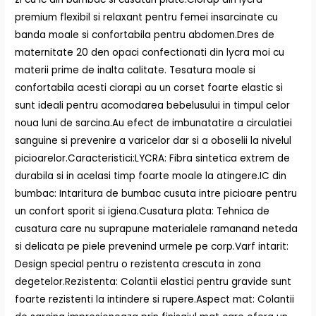
premium flexibil si relaxant pentru femei insarcinate cu
banda moale si confortabila pentru abdomen.Dres de
maternitate 20 den opaci confectionati din lycra moi cu
materii prime de inalta calitate. Tesatura moale si
confortabila acesti ciorapi au un corset foarte elastic si
sunt ideali pentru acomodarea bebelusului in timpul celor
noua luni de sarcina.Au efect de imbunatatire a circulatiei
sanguine si prevenire a varicelor dar si a oboselii la nivelul
picioarelor.Caracteristici:LYCRA: Fibra sintetica extrem de
durabila si in acelasi timp foarte moale la atingere.IC din
bumbac: Intaritura de bumbac cusuta intre picioare pentru
un confort sporit si igiena.Cusatura plata: Tehnica de
cusatura care nu suprapune materialele ramanand neteda
si delicata pe piele prevenind urmele pe corp.Varf intarit:
Design special pentru o rezistenta crescuta in zona
degetelor.Rezistenta: Colantii elastici pentru gravide sunt
foarte rezistenti la intindere si rupere.Aspect mat: Colantii