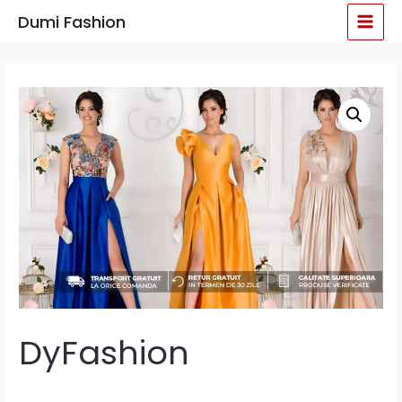
Skip
MAI
Dumi Fashion
to
MEN
content
DyFashion