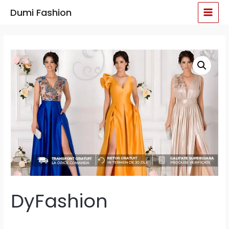
Skip
MAI
Dumi Fashion
to
MEN
content
DyFashion