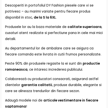
Descoperiti in portofoliul DY Fashion piesele care vi se
potrivesc – au marimi variate pentru fiecare produs
disponibil in stoc,
de la S la 6XL
.
Produsele lor au la baza materiale de
calitate superioara
,
cusaturi atent realizate si perfectiune pana in cele mai mici
detalii.
Au departamentul lor de ambalare care se asigura ca
fiecare comanda este livrata in cutii frumos personalizate.
Peste 90% din produsele regasite la ei sunt din
productie
romaneasca
, ce intaresc increderea publicului.
Colaborează cu producatori consacrati, asigurand astfel
clientelor
garantia calitatii
, produse durabile, elegante si
care se alineaza trendurilor din fiecare sezon.
Adaugă modele noi de
articole vestimentare in fiecare
saptamana
!